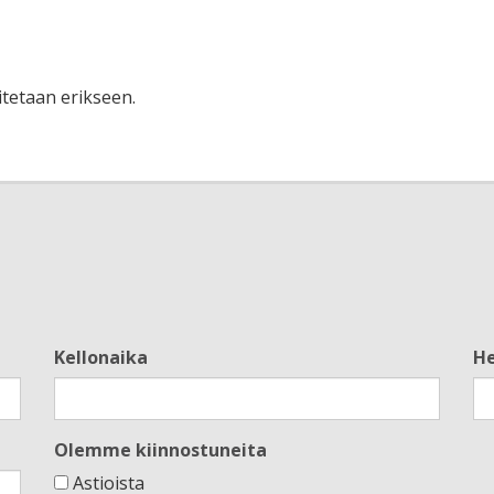
itetaan erikseen.
Kellonaika
H
Olemme kiinnostuneita
Astioista