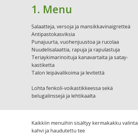
1. Menu
Salaatteja, versoja ja mansikkavinaigretteä
Antipastokasviksia
Punajuurta, vuohenjuustoa ja rucolaa
Nuudelisalaattia, rapuja ja rapulastuja
Teriaykimarinoituja kanavartaita ja satay-
kastiketta
Talon leipävalikoima ja levitettä
Lohta fenkoli-voikastikkeessa sekä
belugalinssejä ja lehtikaalta
Kaikkiin menuihin sisältyy kermakakku valint
kahvi ja haudutettu tee