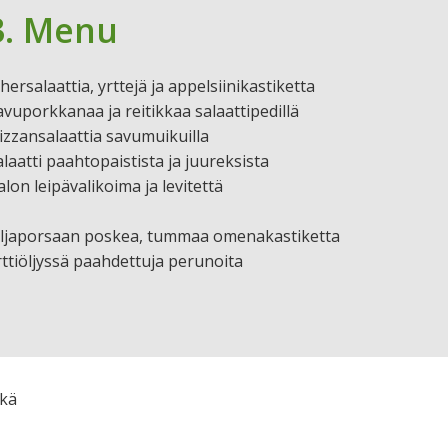
3. Menu
hersalaattia, yrttejä ja appelsiinikastiketta
avuporkkanaa ja reitikkaa salaattipedillä
izzansalaattia savumuikuilla
alaatti paahtopaistista ja juureksista
alon leipävalikoima ja levitettä
iljaporsaan poskea, tummaa omenakastiketta
rttiöljyssä paahdettuja perunoita
ekä