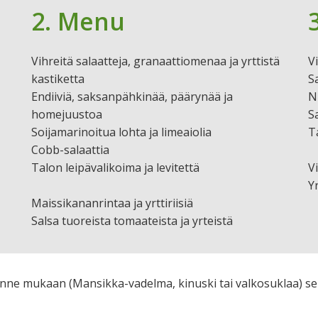
2. Menu
Vihreitä salaatteja, granaattiomenaa ja yrttistä
Vi
kastiketta
S
Endiiviä, saksanpähkinää, päärynää ja
N
homejuustoa
S
Soijamarinoitua lohta ja limeaiolia
T
Cobb-salaattia
Talon leipävalikoima ja levitettä
V
Y
Maissikananrintaa ja yrttiriisiä
Salsa tuoreista tomaateista ja yrteistä
anne mukaan (Mansikka-vadelma, kinuski tai valkosuklaa) s