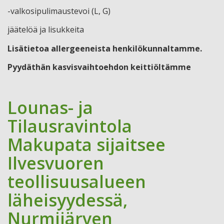
-valkosipulimaustevoi (L, G)
jäätelöä ja lisukkeita
Lisätietoa allergeeneista henkilökunnaltamme.
Pyydäthän kasvisvaihtoehdon keittiöltämme
Lounas- ja
Tilausravintola
Makupata sijaitsee
Ilvesvuoren
teollisuusalueen
läheisyydessä,
Nurmijärven