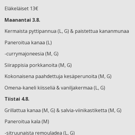
Eläkeläiset 13€
Maanantai 3.8.
Kermaista pyttipannua (L, G) & paistettua kananmunaa
Paneroitua kanaa (L)
-currymajoneesia (M, G)
Siirappisia porkkanoita (M, G)
Kokonaisena paahdettuja kesäperunoita (M, G)
Omena-kaneli kiisseliä & vaniljakermaa (L, G)
Tiistai 4.8.
Grillattua kanaa (M, G) & salvia-viinikastiketta (M, G)
Paneroitua kala (M)
-sitruunaista remouladea (L, G)