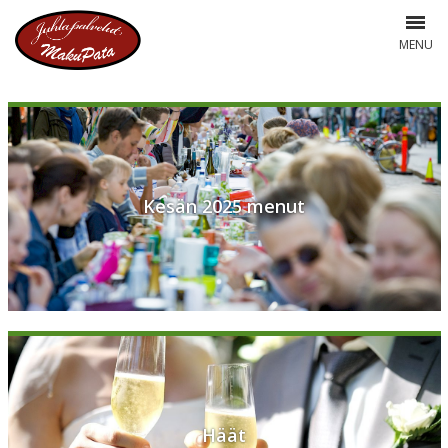
MENU
Kesän 2025 menut
Häät