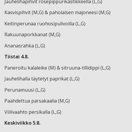
Jauhelihapihvit rosepippurikastikkeella (L,G)
Kasvispihvit (M,G) & paholaisen majoneesi (M,G)
Keitinperunaa ruohosipulivoilla (L,G)
Rakuunaporkkanat (M,G)
Ananasrahka (L,G)
Tiistai 4.8.
Paneroitu kalaleike (M) & sitruuna-tillidippi (L,G)
Jauhelihalla täytetyt paprikat (L,G)
Perunamuusi (L,G)
Paahdettua parsakaalia (M,G)
Viilivaahto persikalla (L,G)
Keskiviikko 5.8.