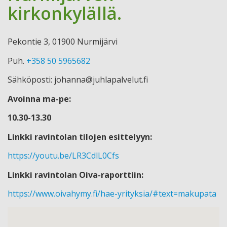
kirkonkylällä.
Pekontie 3, 01900 Nurmijärvi
Puh.
+358 50 5965682
Sähköposti: johanna@juhlapalvelut.fi
Avoinna ma-pe:
10.30-13.30
Linkki ravintolan tilojen esittelyyn:
https://youtu.be/LR3CdlL0Cfs
Linkki ravintolan Oiva-raporttiin:
https://www.oivahymy.fi/hae-yrityksia/#text=makupata