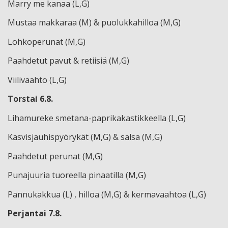
Marry me kanaa (L,G)
Mustaa makkaraa (M) & puolukkahilloa (M,G)
Lohkoperunat (M,G)
Paahdetut pavut & retiisiä (M,G)
Viilivaahto (L,G)
Torstai 6.8.
Lihamureke smetana-paprikakastikkeella (L,G)
Kasvisjauhispyörykät (M,G) & salsa (M,G)
Paahdetut perunat (M,G)
Punajuuria tuoreella pinaatilla (M,G)
Pannukakkua (L) , hilloa (M,G) & kermavaahtoa (L,G)
Perjantai 7.8.